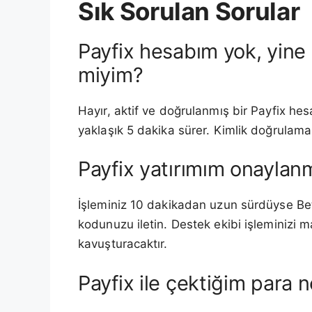
Sık Sorulan Sorular
Payfix hesabım yok, yine d
miyim?
Hayır, aktif ve doğrulanmış bir Payfix he
yaklaşık 5 dakika sürer. Kimlik doğrulamas
Payfix yatırımım onaylan
İşleminiz 10 dakikadan uzun sürdüyse Bet
kodunuzu iletin. Destek ekibi işleminizi 
kavuşturacaktır.
Payfix ile çektiğim para