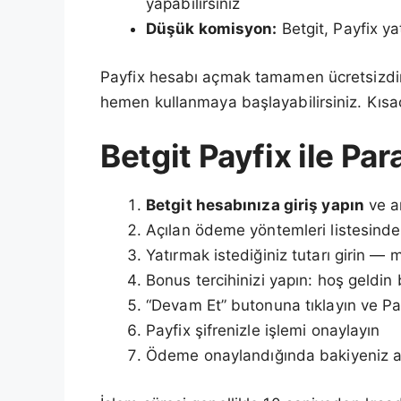
yapabilirsiniz
Düşük komisyon:
Betgit, Payfix ya
Payfix hesabı açmak tamamen ücretsizdir
hemen kullanmaya başlayabilirsiniz. Kısac
Betgit Payfix ile Pa
Betgit hesabınıza giriş yapın
ve an
Açılan ödeme yöntemleri listesind
Yatırmak istediğiniz tutarı girin —
Bonus tercihinizi yapın: hoş geldin
“Devam Et” butonuna tıklayın ve P
Payfix şifrenizle işlemi onaylayın
Ödeme onaylandığında bakiyeniz an