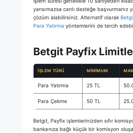
İşlem süresi genellikle 10 saniyeden kısad
yansımazsa canlı desteğe başvurmanız yet
çözüm alabilirsiniz. Alternatif olarak
Betgi
Para Yatırma
yöntemlerini de tercih edebil
Betgit Payfix Limitl
İŞLEM TÜRÜ
MINIMUM
MAK
Para Yatırma
25 TL
50.
Para Çekme
50 TL
25.
Betgit, Payfix işlemlerinizden sıfır komisy
bankanıza bağlı küçük bir komisyon oluşab