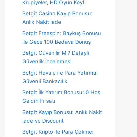
Krupiyeler, HD Oyun Keyfi
Betgit Casino Kayıp Bonusu:
Anlık Nakit İade
Betgit Freespin: Baykuş Bonusu
ile Gece 100 Bedava Dönüş
Betgit Güvenilir Mi? Detaylı
Güvenlik İncelemesi
Betgit Havale ile Para Yatırma:
Güvenli Bankacılık
Betgit İlk Yatırım Bonusu: 0 Hoş
Geldin Fırsatı
Betgit Kayıp Bonusu: Anlık Nakit
İade ve Discount
Betgit Kripto ile Para Çekme: