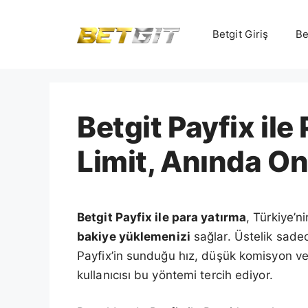
İçeriğe
atla
Betgit Giriş
Be
Betgit Payfix ile
Limit, Anında O
Betgit Payfix ile para yatırma
, Türkiye’n
bakiye yüklemenizi
sağlar. Üstelik sadece
Payfix’in sunduğu hız, düşük komisyon ve 
kullanıcısı bu yöntemi tercih ediyor.