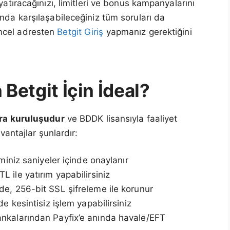
yatıracağınızı, limitleri ve bonus kampanyalarını
ında karşılaşabileceğiniz tüm soruları da
ncel adresten
Betgit Giriş
yapmanız gerektiğini
Betgit İçin İdeal?
ara kuruluşudur
ve BDDK lisansıyla faaliyet
avantajlar şunlardır:
miniz saniyeler içinde onaylanır
 ile yatırım yapabilirsiniz
, 256-bit SSL şifreleme ile korunur
 kesintisiz işlem yapabilirsiniz
nkalarından Payfix’e anında havale/EFT