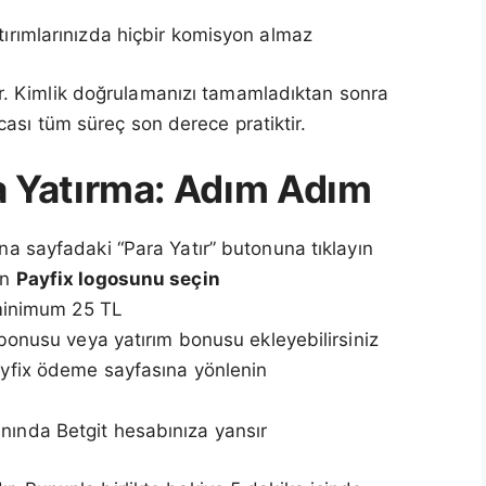
tırımlarınızda hiçbir komisyon almaz
. Kimlik doğrulamanızı tamamladıktan sonra
ası tüm süreç son derece pratiktir.
ra Yatırma: Adım Adım
a sayfadaki “Para Yatır” butonuna tıklayın
en
Payfix logosunu seçin
 minimum 25 TL
 bonusu veya yatırım bonusu ekleyebilirsiniz
ayfix ödeme sayfasına yönlenin
ında Betgit hesabınıza yansır