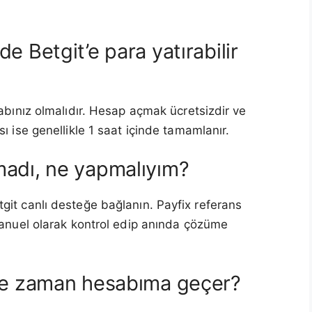
e Betgit’e para yatırabilir
sabınız olmalıdır. Hesap açmak ücretsizdir ve
ı ise genellikle 1 saat içinde tamamlanır.
madı, ne yapmalıyım?
git canlı desteğe bağlanın. Payfix referans
manuel olarak kontrol edip anında çözüme
 ne zaman hesabıma geçer?